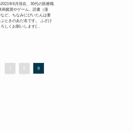
2021年6月現在、30代の医療職
映画鑑賞やゲーム、読書（漫
影など。ちなみにぴいたんは妻
ぶときのあだ名です。 ふざけ
ろしくお願いします(...
.
7
8
9