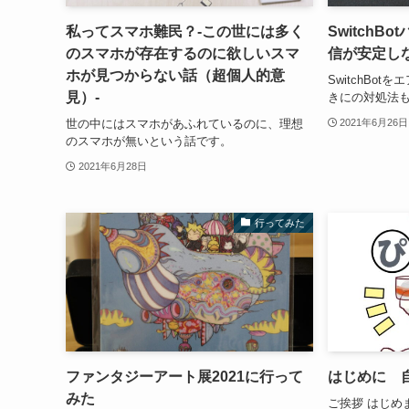
私ってスマホ難民？-この世には多く
SwitchB
のスマホが存在するのに欲しいスマ
信が安定し
ホが見つからない話（超個人的意
SwitchBo
見）-
きにの対処法
世の中にはスマホがあふれているのに、理想
2021年6月26日
のスマホが無いという話です。
2021年6月28日
行ってみた
ファンタジーアート展2021に行って
はじめに 
みた
ご挨拶 はじめ