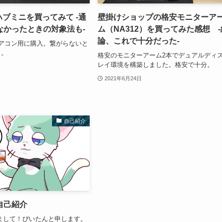
otハブミニを買ってみて -通
壁掛けショップの格安モニターア
なかったときの対象法も-
ム（NA312）を買ってみた感想 -
論、これで十分だった-
tをエアコン用に購入。繋がらないと
も。
格安のモニターアーム2本でデュアルディ
レイ環境を構築しました。格安で十分。
2021年6月24日
自己紹介
自己紹介
まして！ぴいたんと申します。