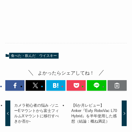
食べた・飲んだ
ウイスキー
よかったらシェアしてね！
カメラ初心者の悩み -ソニ
【6か月レビュー】
ーEマウントから富士フィ
Anker『Eufy RoboVac L70
ルムXマウントに移行すべ
Hybrid』を半年使用した感
きか否か-
想（結論：概ね満足）