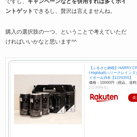
ですし、
キャンペーンなどを併用すれば多くポイ
ントゲット
できるし、贅沢は言えませんね。
購入の選択肢の一つ、ということで考えていただ
ければいいかなと思います^^
【ふるさと納税】HARRY CRA
t Highball(ハリークレイ
イボール)9本【1220355】
価格：10000円（税込、送料
2/1/30時点)
楽