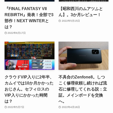
『FINAL FANTASY VII
【昭和西川のムアツふと
REBIRTH』発表！全部で3
ん】。3か月レビュー！
部作！NEXT WINTERと
2022年5月15日
は？
2022年6月17日
クラウドVIP入りに2年半、
不具合のZenfone8。しつ
カムイでは10か月かかった
こく修理依頼し続ければ流
おじさん。セフィロスの
石に修理してくれる説：立
VIP入りにかかった時間
証。メインボードを交換
は？
へ。
2022年5月7日
2022年4月16日