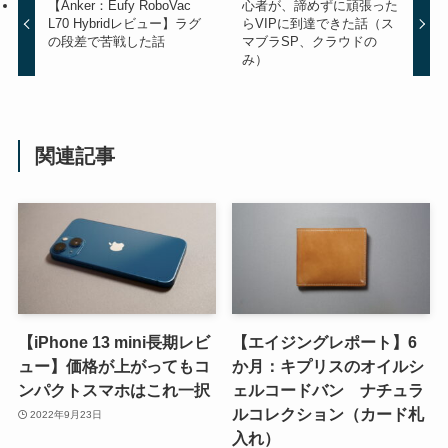
【Anker：Eufy RoboVac
心者が、諦めずに頑張った
L70 Hybridレビュー】ラグ
らVIPに到達できた話（ス
の段差で苦戦した話
マブラSP、クラウドの
み）
関連記事
【iPhone 13 mini長期レビ
【エイジングレポート】6
ュー】価格が上がってもコ
か月：キプリスのオイルシ
ンパクトスマホはこれ一択
ェルコードバン ナチュラ
ルコレクション（カード札
2022年9月23日
入れ）