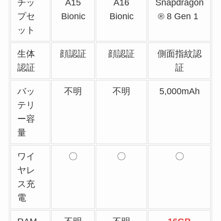
チッ
A15
A16
Snapdragon
プセ
Bionic
Bionic
® 8 Gen 1
ット
生体
顔認証
顔認証
側面指紋認
認証
証
バッ
不明
不明
5,000mAh
テリ
ー容
量
ワイ
〇
〇
〇
ヤレ
ス充
電